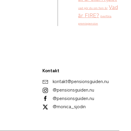
Vad
vad gör du om fem år
är FIRE?
överföra
premiepension
Kontakt
kontakt@pensionsguiden.nu
@pensionsguiden.nu
@pensionsguiden.nu
@monica_sjodin