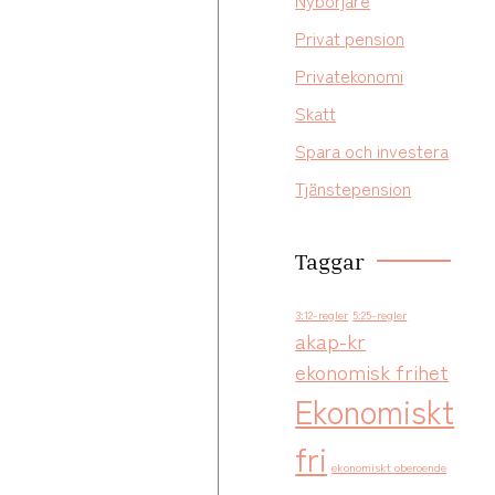
Nybörjare
Privat pension
Privatekonomi
Skatt
Spara och investera
Tjänstepension
Taggar
3:12-regler
5:25-regler
akap-kr
ekonomisk frihet
Ekonomiskt
fri
ekonomiskt oberoende