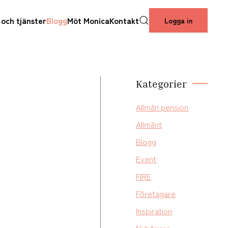
 och tjänster
Blogg
Möt Monica
Kontakt
Logga in
Kategorier
Allmän pension
Allmänt
Blogg
Event
FIRE
Företagare
Inspiration