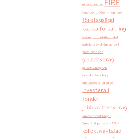
FIRE
ekonomsikt fri
fondrabatt
förenklingsregeln
företagsägd
kapitalförsäkring
förlängd utbetalningstid
gabriella ekström
ge bort
premiepension
grundavdrag
grundavdrag och
jobbskatteavdrag
huvudregeln
inflation
investera i
fonder
jobbskatteavdrag
jämför försäkringar
jämställd pension
KAP-KL
kollektivavtalad