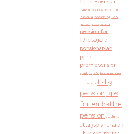
tjänstepension
kvinnor och pension
lei-kod
löneväxla
löneväxling
PA16
pausa tjänstepension
pension för
företagare
pensionsplan
ppm
premiepension
spartips
SPV
ta kontroll över
tidig
din pension
pension
tips
för en bättre
pension
utdelning
uttagsplaneraren
ut ur ekorrhjulet